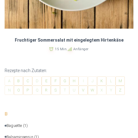
Fruchtiger Sommersalat mit eingelegtem Hirtenkäse
15 Min.
Anfänger
Rezepte nach Zutaten:
A
B
C
D
E
F
G
H
I
J
K
L
M
N
O
P
Q
R
S
T
U
V
W
X
Y
Z
B
Baguette
(1)
Balsamicoessig
(1)