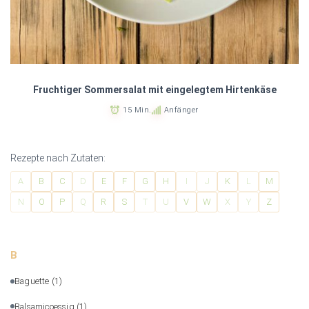
Fruchtiger Sommersalat mit eingelegtem Hirtenkäse
15 Min.
Anfänger
Rezepte nach Zutaten:
A
B
C
D
E
F
G
H
I
J
K
L
M
N
O
P
Q
R
S
T
U
V
W
X
Y
Z
B
Baguette
(1)
Balsamicoessig
(1)