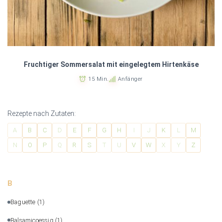
Fruchtiger Sommersalat mit eingelegtem Hirtenkäse
15 Min.
Anfänger
Rezepte nach Zutaten:
A
B
C
D
E
F
G
H
I
J
K
L
M
N
O
P
Q
R
S
T
U
V
W
X
Y
Z
B
Baguette
(1)
Balsamicoessig
(1)