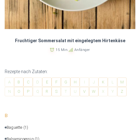
Fruchtiger Sommersalat mit eingelegtem Hirtenkäse
15 Min.
Anfänger
Rezepte nach Zutaten:
A
B
C
D
E
F
G
H
I
J
K
L
M
N
O
P
Q
R
S
T
U
V
W
X
Y
Z
B
Baguette
(1)
Balsamicoessig
(1)